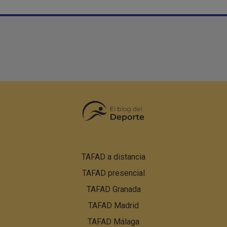
Pie
TAFAD a distancia
de
TAFAD presencial
página:
Menú
TAFAD Granada
PBN
TAFAD Madrid
TAFAD Málaga