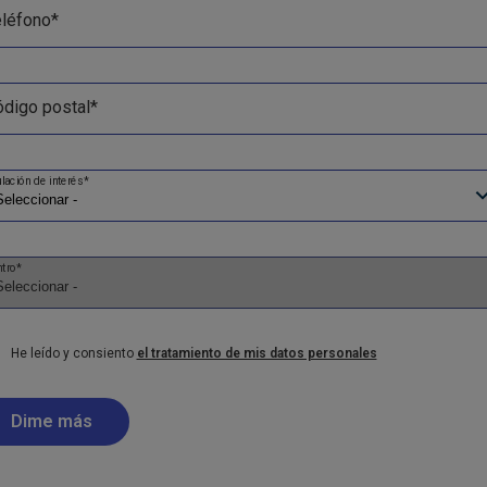
eléfono*
digo postal*
ulación de interés*
tro*
He leído y consiento
el tratamiento de mis datos personales