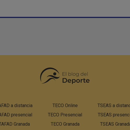
Pie
AFAD a distancia
TECO Online
TSEAS a distanc
de
AFAD presencial
TECO Presencial
página:
TSEAS presenci
Menú
TAFAD Granada
TECO Granada
TSEAS Granad
PBN