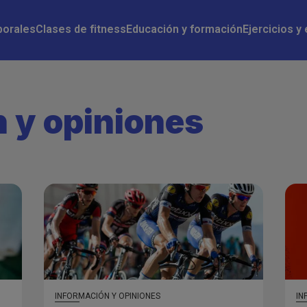
n
borales
Clases de fitness
Educación y formación
Ejercicios y
n y opiniones
INFORMACIÓN Y OPINIONES
IN