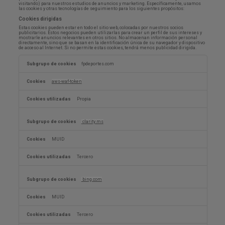
visitando) para nuestros estudios de anuncios y marketing. Específicamente, usamos
las cookies y otras tecnologías de seguimiento para los siguientes propósitos:
Cookies dirigidas
Estas cookies pueden estar en todo el sitio web, colocadas por nuestros socios
publicitarios. Estos negocios pueden utilizarlas para crear un perfil de sus intereses y
mostrarle anuncios relevantes en otros sitios. No almacenan información personal
directamente, sino que se basan en la identificación única de su navegador y dispositivo
de acceso al Internet. Si no permite estas cookies, tendrá menos publicidad dirigida.
Cookies
dirigidas
fpdeportes.com
aws-waf-token
Propia
clarity.ms
MUID
Tercero
bing.com
MUID
Tercero