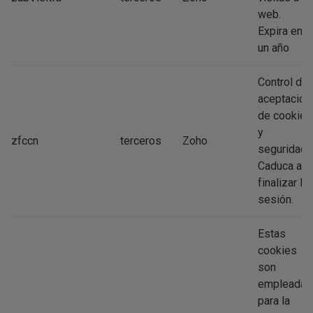
web.
Expira en
un año
Control de
aceptación
de cookies
y
zfccn
terceros
Zoho
seguridad.
Caduca al
finalizar la
sesión.
Estas
cookies
son
empleadas
para la