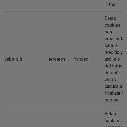
1 año
Estas
cookies
son
empleadas
para la
medida y
yabs-sid
terceros
Yandex
análisis
del tráfico
de esta
web y
caduca al
finalizar la
sesión.
Estas
cookies es