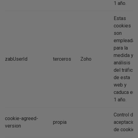
1 año.
Estas
cookies
son
empleadas
para la
medida y
zabUserId
terceros
Zoho
análisis
del tráfico
de esta
web y
caduca en
1 año.
Control de
cookie-agreed-
propia
aceptación
version
de cookies