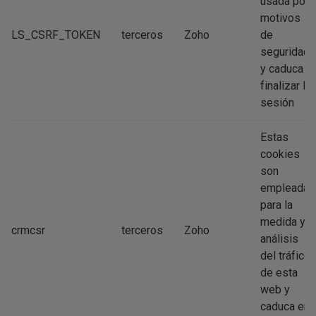
usada por
motivos
LS_CSRF_TOKEN
terceros
Zoho
de
seguridad
y caduca al
finalizar la
sesión
Estas
cookies
son
empleadas
para la
medida y
crmcsr
terceros
Zoho
análisis
del tráfico
de esta
web y
caduca en