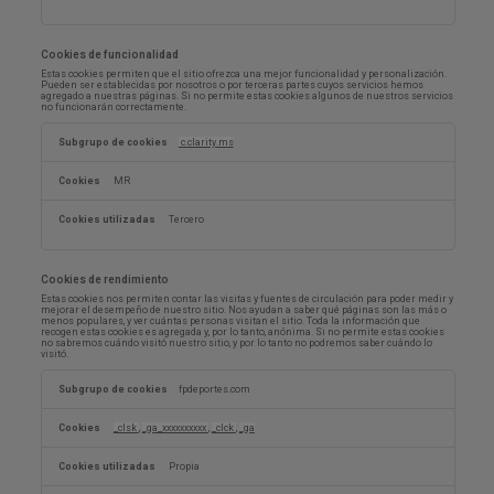
Cookies de funcionalidad
Estas cookies permiten que el sitio ofrezca una mejor funcionalidad y personalización.
Pueden ser establecidas por nosotros o por terceras partes cuyos servicios hemos
agregado a nuestras páginas. Si no permite estas cookies algunos de nuestros servicios
no funcionarán correctamente.
Cookies
de
c.clarity.ms
funcionalidad
MR
Tercero
Cookies de rendimiento
Estas cookies nos permiten contar las visitas y fuentes de circulación para poder medir y
mejorar el desempeño de nuestro sitio. Nos ayudan a saber qué páginas son las más o
menos populares, y ver cuántas personas visitan el sitio. Toda la información que
recogen estas cookies es agregada y, por lo tanto, anónima. Si no permite estas cookies
no sabremos cuándo visitó nuestro sitio, y por lo tanto no podremos saber cuándo lo
visitó.
Cookies
de
fpdeportes.com
rendimiento
_clsk
,
_ga_xxxxxxxxxx
,
_clck
,
_ga
Propia