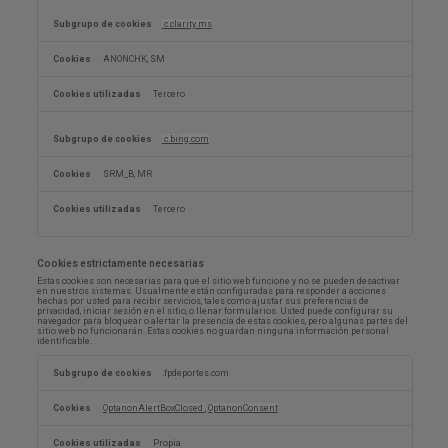
c.clarity.ms
ANONCHK, SM
Tercero
c.bing.com
SRM_B, MR
Tercero
Cookies estrictamente necesarias
Estas cookies son necesarias para que el sitio web funcione y no se pueden desactivar
en nuestros sistemas. Usualmente están configuradas para responder a acciones
hechas por usted para recibir servicios, tales como ajustar sus preferencias de
privacidad, iniciar sesión en el sitio, o llenar formularios. Usted puede configurar su
navegador para bloquear o alertar la presencia de estas cookies, pero algunas partes del
sitio web no funcionarán. Estas cookies no guardan ninguna información personal
identificable.
Cookies
estrictamente
.fpdeportes.com
necesarias
OptanonAlertBoxClosed
,
OptanonConsent
Propia