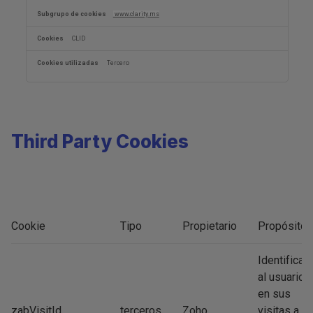
www.clarity.ms
CLID
Tercero
Third Party Cookies
Cookie
Tipo
Propietario
Propósito
Identificar
al usuario
en sus
zabVisitId
terceros
Zoho
visitas a la