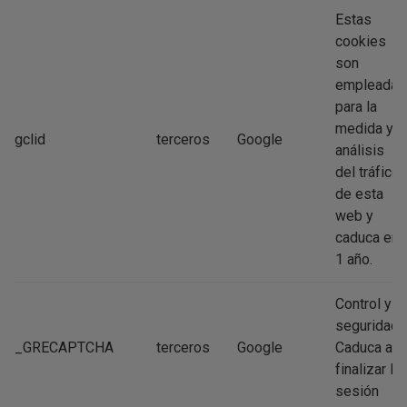
Estas
cookies
son
empleadas
para la
medida y
gclid
terceros
Google
análisis
del tráfico
de esta
web y
caduca en
1 año.
Control y
seguridad.
_GRECAPTCHA
terceros
Google
Caduca al
finalizar la
sesión