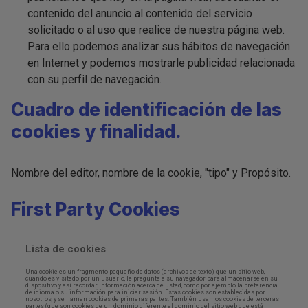
contenido del anuncio al contenido del servicio
solicitado o al uso que realice de nuestra página web.
Para ello podemos analizar sus hábitos de navegación
en Internet y podemos mostrarle publicidad relacionada
con su perfil de navegación.
Cuadro de identificación de las
cookies y finalidad.
Nombre del editor, nombre de la cookie, "tipo" y Propósito.
First Party Cookies
Lista de cookies
Una cookie es un fragmento pequeño de datos (archivos de texto) que un sitio web,
cuando es visitado por un usuario, le pregunta a su navegador para almacenarse en su
dispositivo y así recordar información acerca de usted, como por ejemplo la preferencia
de idioma o su información para iniciar sesión. Estas cookies son establecidas por
nosotros, y se llaman cookies de primeras partes. También usamos cookies de terceras
partes (que son cookies de un dominio diferente al dominio del sitio web que está