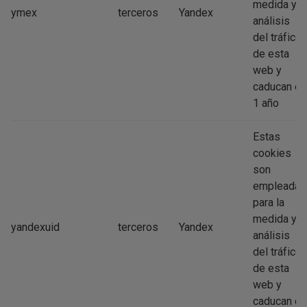
medida y
ymex
terceros
Yandex
análisis
del tráfico
de esta
web y
caducan en
1 año
Estas
cookies
son
empleadas
para la
medida y
yandexuid
terceros
Yandex
análisis
del tráfico
de esta
web y
caducan en