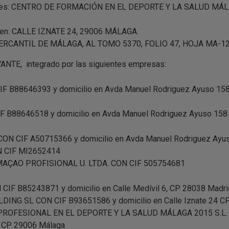
l es: CENTRO DE FORMACIÓN EN EL DEPORTE Y LA SALUD MÁL
tá en: CALLE IZNATE 24, 29006 MÁLAGA.
 MERCANTIL DE MÁLAGA, AL TOMO 5370, FOLIO 47, HOJA MA-1
ANTE, integrado por las siguientes empresas:
IF B88646393 y domicilio en Avda Manuel Rodriguez Ayuso 15
 B88646518 y domicilio en Avda Manuel Rodriguez Ayuso 158 
N CIF A50715366 y domicilio en Avda Manuel Rodriguez Ayus
N CIF MI2652414
AÇAO PROFISIONAL U. LTDA. CON CIF 505754681
CIF B85243871 y domicilio en Calle Medívil 6, CP 28038 Madri
ING SL CON CIF B93651586 y domicilio en Calle Iznate 24 C
ROFESIONAL EN EL DEPORTE Y LA SALUD MÁLAGA 2015 S.L. 
24 CP 29006 Málaga