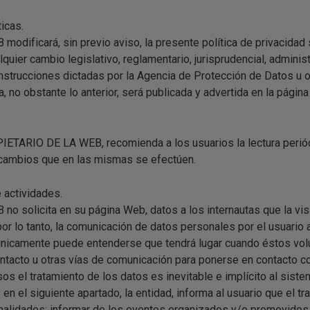
ticas.
dificará, sin previo aviso, la presente política de privacidad
quier cambio legislativo, reglamentario, jurisprudencial, administ
 instrucciones dictadas por la Agencia de Protección de Datos u o
ca, no obstante lo anterior, será publicada y advertida en la pá
OPIETARIO DE LA WEB, recomienda a los usuarios la lectura perió
 cambios que en las mismas se efectúen.
e actividades.
 solicita en su página Web, datos a los internautas que la visi
por lo tanto, la comunicación de datos personales por el usua
nicamente puede entenderse que tendrá lugar cuando éstos volun
contacto u otras vías de comunicación para ponerse en contacto
s el tratamiento de los datos es inevitable e implícito al sist
en el siguiente apartado, la entidad, informa al usuario que el t
finalidades: informar de los eventos organizados y/o promovidos