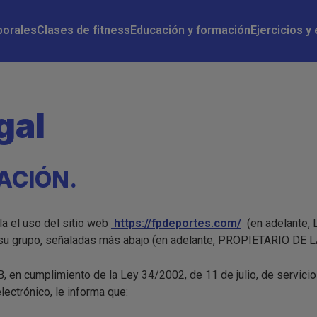
n
borales
Clases de fitness
Educación y formación
Ejercicios y
gal
CACIÓN.
la el uso del sitio web
https://fpdeportes.com/
(en adelante, L
u grupo, señaladas más abajo (en adelante, PROPIETARIO DE L
n cumplimiento de la Ley 34/2002, de 11 de julio, de servicio
ectrónico, le informa que: