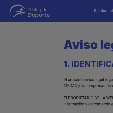
Pasar
Navegació
al
Salidas la
principal
contenido
principal
Aviso le
1. IDENTIFI
El presente aviso legal regu
MEDAC y las empresas de s
El PROPIETARIO DE LA WEB, e
información y de comercio el