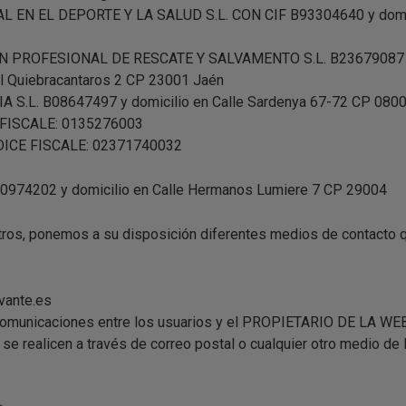
 EN EL DEPORTE Y LA SALUD S.L. CON CIF B93304640 y domici
 PROFESIONAL DE RESCATE Y SALVAMENTO S.L. B23679087 y d
ial Quiebracantaros 2 CP 23001 Jaén
A S.L. B08647497 y domicilio en Calle Sardenya 67-72 CP 0800
 FISCALE: 0135276003
DICE FISCALE: 02371740032
974202 y domicilio en Calle Hermanos Lumiere 7 CP 29004
ros, ponemos a su disposición diferentes medios de contacto 
vante.es
 comunicaciones entre los usuarios y el PROPIETARIO DE LA WEB
se realicen a través de correo postal o cualquier otro medio de 