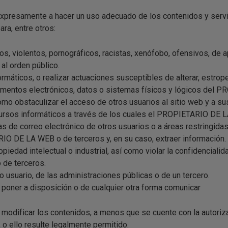
expresamente a hacer un uso adecuado de los contenidos y ser
ra, entre otros:
vos, violentos, pornográficos, racistas, xenófobo, ofensivos, de a
 al orden público.
formáticos, o realizar actuaciones susceptibles de alterar, estrope
umentos electrónicos, datos o sistemas físicos y lógicos del
omo obstaculizar el acceso de otros usuarios al sitio web y a su
rsos informáticos a través de los cuales el PROPIETARIO DE L
as de correo electrónico de otros usuarios o a áreas restringida
IO DE LA WEB o de terceros y, en su caso, extraer información.
piedad intelectual o industrial, así como violar la confidencialid
de terceros.
ro usuario, de las administraciones públicas o de un tercero.
ir, poner a disposición o de cualquier otra forma comunicar
modificar los contenidos, a menos que se cuente con la autorizac
o ello resulte legalmente permitido.