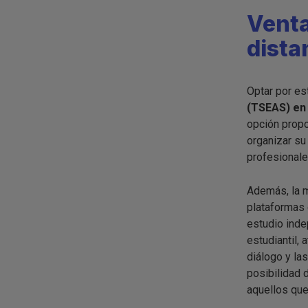
Venta
dista
Optar por es
(TSEAS) en 
opción propo
organizar s
profesionale
Además, la m
plataformas d
estudio inde
estudiantil,
diálogo y la
posibilidad 
aquellos que