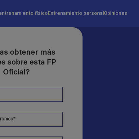
 entrenamiento físico
Entrenamiento personal
Opiniones
as obtener más
es sobre esta FP
Oficial?
rónico*