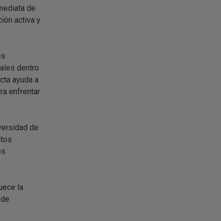
mediata de
ción activa y
es
eales dentro
cta ayuda a
ra enfrentar
versidad de
ctos
os
uece la
 de