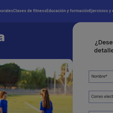
n
borales
Clases de fitness
Educación y formación
Ejercicios y
a
¿Dese
detall
Nombre*
Correo elect