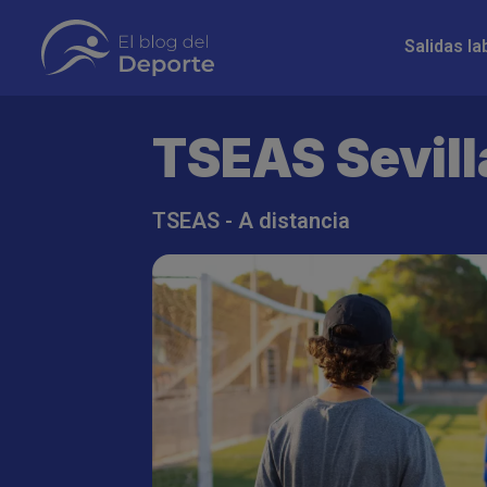
Pasar
Navegació
al
Salidas la
principal
contenido
principal
TSEAS Sevill
TSEAS - A distancia