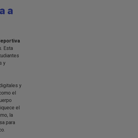
a a
eportiva
. Esta
tudiantes
s y
igitales y
 como el
cuerpo
riquece el
smo, la
sa para
co.