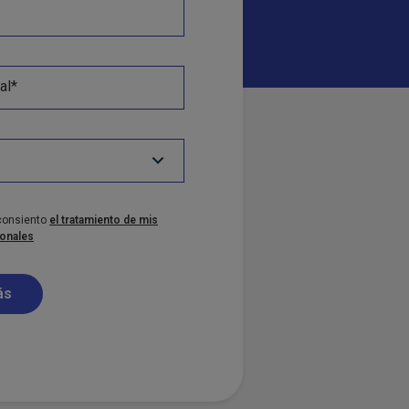
al*
 consiento
el tratamiento de mis
onales