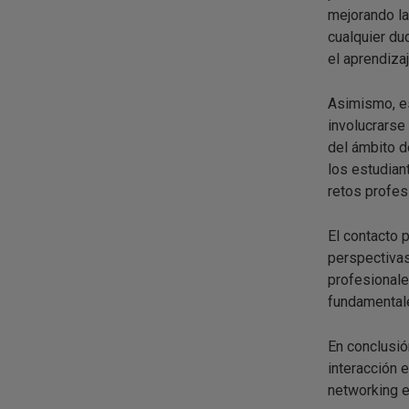
mejorando la
cualquier dud
el aprendizaj
Asimismo, es
involucrarse
del ámbito d
los estudiant
retos profes
El contacto 
perspectivas
profesionale
fundamentale
En conclusió
interacción 
networking e