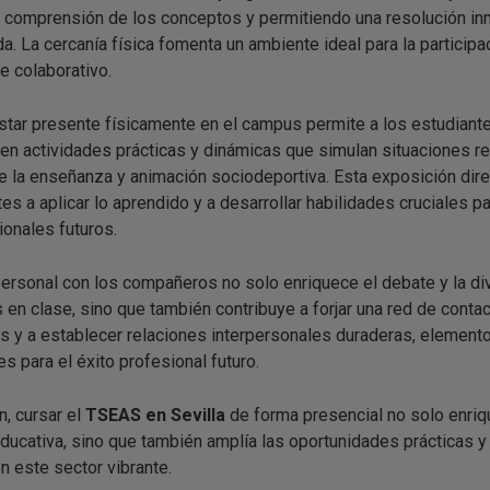
 comprensión de los conceptos y permitiendo una resolución in
a. La cercanía física fomenta un ambiente ideal para la participa
e colaborativo.
tar presente físicamente en el campus permite a los estudiant
 en actividades prácticas y dinámicas que simulan situaciones r
e la enseñanza y animación sociodeportiva. Esta exposición dire
es a aplicar lo aprendido y a desarrollar habilidades cruciales pa
ionales futuros.
personal con los compañeros no solo enriquece el debate y la di
 en clase, sino que también contribuye a forjar una red de conta
s y a establecer relaciones interpersonales duraderas, element
s para el éxito profesional futuro.
n, cursar el
TSEAS en Sevilla
de forma presencial no solo enriq
educativa, sino que también amplía las oportunidades prácticas y
n este sector vibrante.