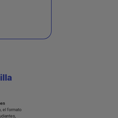
lla
 en
, el formato
udiantes,