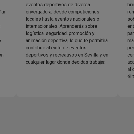
eventos deportivos de diversa
bri
ñar
envergadura, desde competiciones
ren
locales hasta eventos nacionales o
sob
s
internacionales. Aprenderás sobre
ent
logística, seguridad, promoción y
par
o
animación deportiva, lo que te permitirá
máx
contribuir al éxito de eventos
per
ón
deportivos y recreativos en Sevilla y en
cen
cualquier lugar donde decidas trabajar.
ac
al 
éli