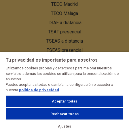
TECO Madrid
TECO Málaga
TSAF a distancia
TSAF presencial
TSEAS a distancia
TSEAS presencial
TSEAS Granada
Tu privacidad es importante para nosotros
Utilizamos cookies propias y de terceros para mejorar nuestros
TSEAS Málaga
servicios, además las cookies se utilizan para la personalización de
TSEAS Sevilla
anuncios.
Puedes aceptarlas todas o cambiar la configuración o acceder a
nuestra
política de privacidad
.
Aceptar todas
Pie
Aviso legal
Política de cookies
Política de privacidad
Ajustes de cookies
de
Rechazar todas
página:
Menú
© 2023 El Blog de Deporte · Todos los derechos reservados
Ajustes