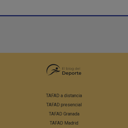
Pie
TAFAD a distancia
de
TAFAD presencial
página:
Menú
TAFAD Granada
PBN
TAFAD Madrid