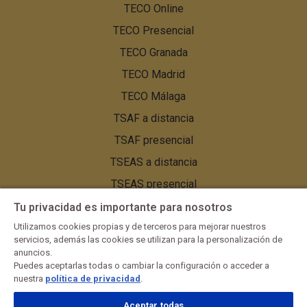
TECO Online
TECO Presencial
TECO Granada
TECO Madrid
TECO Málaga
TSAF a distancia
TSAF presencial
TSEAS a distancia
TSEAS presencial
TSEAS Granada
Tu privacidad es importante para nosotros
TSEAS Málaga
Utilizamos cookies propias y de terceros para mejorar nuestros
servicios, además las cookies se utilizan para la personalización de
TSEAS Sevilla
anuncios.
Puedes aceptarlas todas o cambiar la configuración o acceder a
nuestra
política de privacidad
.
Aceptar todas