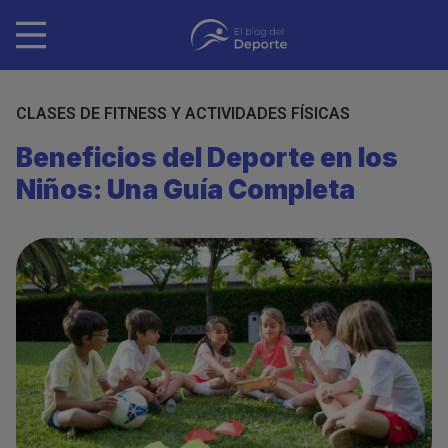
Pasar
al
contenido
principal
CLASES DE FITNESS Y ACTIVIDADES FÍSICAS
Beneficios del Deporte en los
Niños: Una Guía Completa